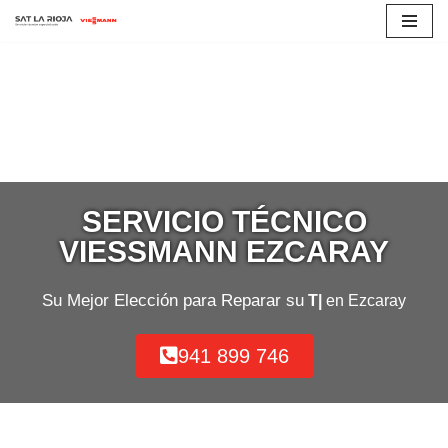
Saltar
al
contenido
SERVICIO TÉCNICO
VIESSMANN EZCARAY
Su Mejor Elección para Reparar su
Termo
en Ezcaray
941 899 746